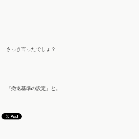
さっき言ったでしょ？
『撤退基準の設定』と。