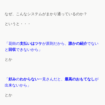
なぜ、こんなシステムがまかり通っているのか？
というと・・・
「花街の
支払いはツケ
が原則だから、
誰かの紹介
でない
と
回収
できないから」
とか
「
好み
の
わからない
一見さんだと、
最高のおもてなし
が
出来ないから」
とか